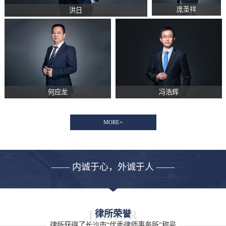
庞圣祥
洪日
何应龙
冯浩辉
MORE+
—— 内诚于心，外诚于人 ——
HONOR
律所荣誉
律所获得了长沙市“优秀律师事务所”称号