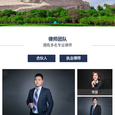
TEAM
律师团队
拥有多名专业律师
合伙人
执业律师
李萍