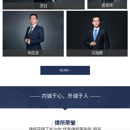
庞圣祥
洪日
何应龙
冯浩辉
MORE+
—— 内诚于心，外诚于人 ——
HONOR
律所荣誉
律所获得了长沙市“优秀律师事务所”称号