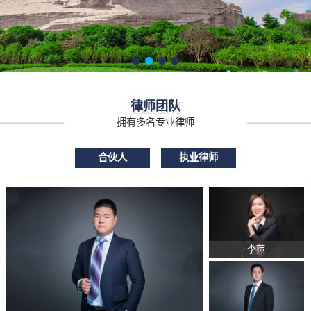
TEAM
律师团队
拥有多名专业律师
合伙人
执业律师
李萍