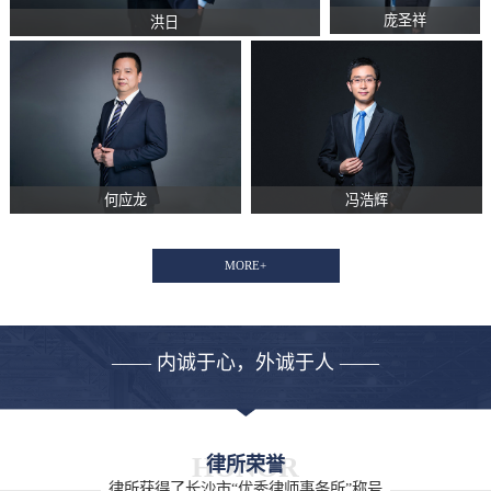
庞圣祥
洪日
何应龙
冯浩辉
MORE+
—— 内诚于心，外诚于人 ——
HONOR
律所荣誉
律所获得了长沙市“优秀律师事务所”称号