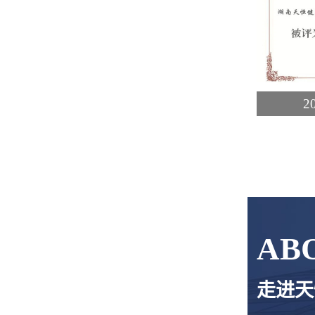
2
AB
走进天