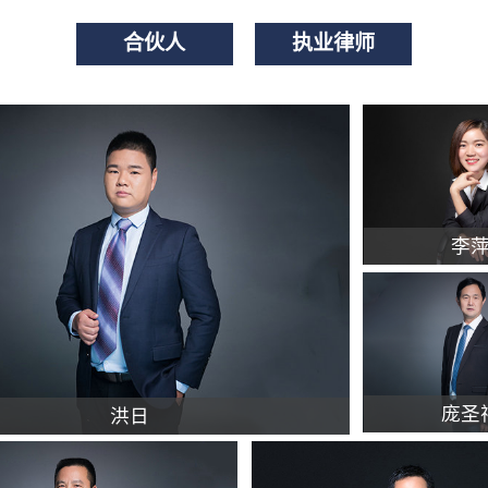
合伙人
执业律师
李
庞圣
洪日