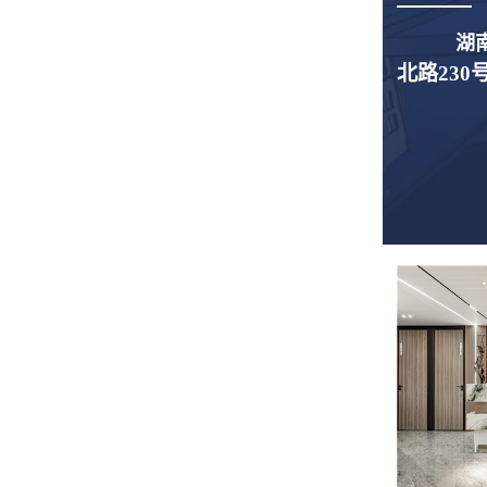
湖
北路230