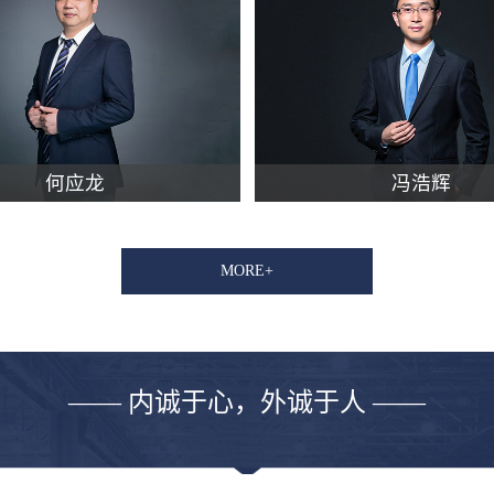
何应龙
冯浩辉
MORE+
—— 内诚于心，外诚于人 ——