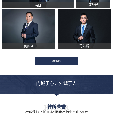
庞圣祥
洪日
何应龙
冯浩辉
MORE+
—— 内诚于心，外诚于人 ——
HONOR
律所荣誉
律所获得了长沙市“优秀律师事务所”称号