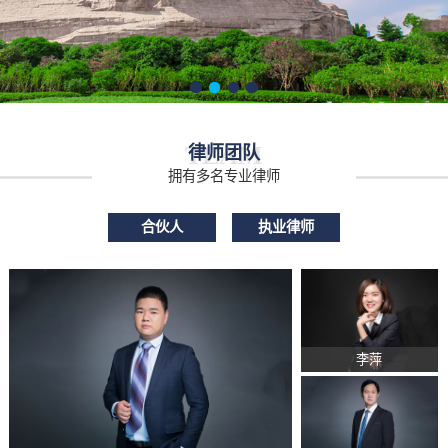
TEAM
律师团队
拥有多名专业律师
合伙人
执业律师
李萍